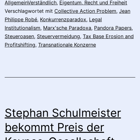
Institutionalism:
AllgemeinVerständlich
,
Eigentum, Recht und Freiheit
Verschlagwortet mit
Collective Action Problem
,
Jean
Wie
Philippe Robé
,
Konkurrenzparadox
,
Legal
das
Institutionalism
,
Marx'sche Paradoxa
,
Pandora Papers
,
System
Steueroasen
,
Steuervermeidung
,
Tax Base Erosion and
Profitshifting
von
,
Transnationale Konzerne
200
souveränen
Nationalstaaten
multinationalen
Konzernen
legale
Stephan Schulmeister
Steuervermeidung
bekommt Preis der
ermöglicht