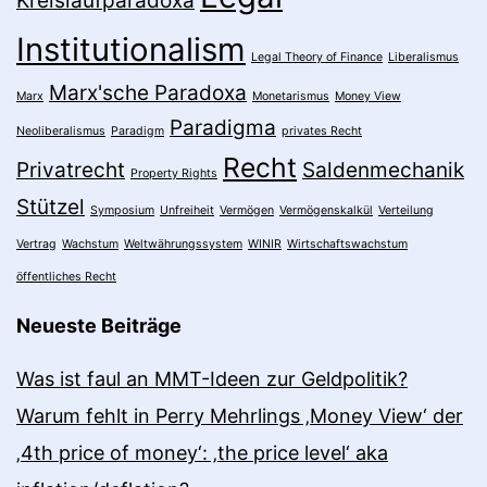
Kreislaufparadoxa
Institutionalism
Legal Theory of Finance
Liberalismus
Marx'sche Paradoxa
Marx
Monetarismus
Money View
Paradigma
Neoliberalismus
Paradigm
privates Recht
Recht
Privatrecht
Saldenmechanik
Property Rights
Stützel
Symposium
Unfreiheit
Vermögen
Vermögenskalkül
Verteilung
Vertrag
Wachstum
Weltwährungssystem
WINIR
Wirtschaftswachstum
öffentliches Recht
Neueste Beiträge
Was ist faul an MMT-Ideen zur Geldpolitik?
Warum fehlt in Perry Mehrlings ‚Money View‘ der
‚4th price of money‘: ‚the price level‘ aka