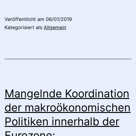
La
Zy
Veröffentlicht am
06/01/2019
Mod
Kategorisiert als
Allgemein
vo
Rea
zu
Fin
an
Ba
Mangelnde Koordination
Ag
der makroökonomischen
Politiken innerhalb der
Eurozone: