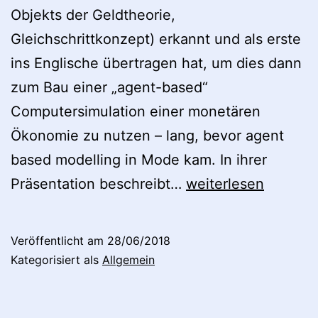
Objekts der Geldtheorie,
Gleichschrittkonzept) erkannt und als erste
ins Englische übertragen hat, um dies dann
zum Bau einer „agent-based“
Computersimulation einer monetären
Ökonomie zu nutzen – lang, bevor agent
based modelling in Mode kam. In ihrer
Neue
Präsentation beschreibt…
weiterlesen
Präsentation
von
Veröffentlicht am
28/06/2018
Charlotte
Kategorisiert als
Allgemein
Bruun
und