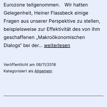
Eurozone teilgenommen. Wir hatten
Gelegenheit, Heiner Flassbeck einige
Fragen aus unserer Perspektive zu stellen,
beispielsweise zur Effektivität des von ihm
geschaffenen „Makroökonomischen
Mangelnde
Dialogs“ bei der…
weiterlesen
Koordination
der
Veröffentlicht am
08/11/2018
makroökonomischen
Kategorisiert als
Allgemein
Politiken
innerhalb
der
Eurozone: