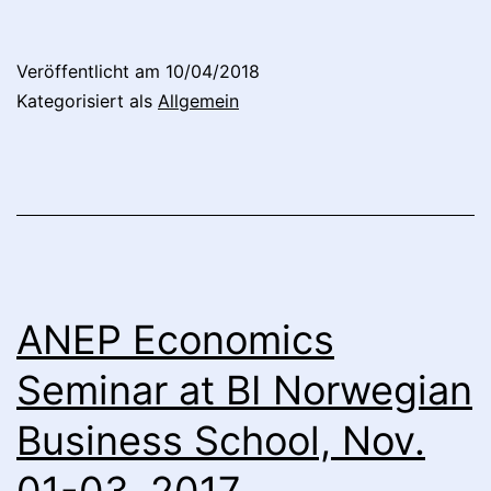
&
Finance
Veröffentlicht am
10/04/2018
–
Kategorisiert als
Allgemein
Neue
Ansätze
ANEP Economics
Seminar at BI Norwegian
Business School, Nov.
01-03, 2017