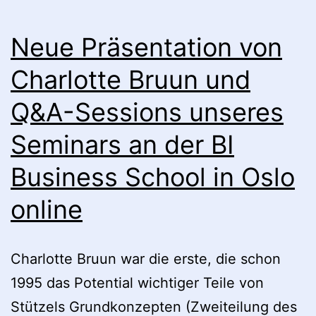
Leistungsbilanzsalden
und
Neue Präsentation von
Heiner
Charlotte Bruun und
Flassbecks
Q&A-Sessions unseres
naiver
„makroökonomischer
Seminars an der BI
Dialog“
Business School in Oslo
online
Charlotte Bruun war die erste, die schon
1995 das Potential wichtiger Teile von
Stützels Grundkonzepten (Zweiteilung des