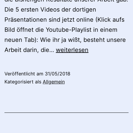
Die 5 ersten Videos der dortigen
Präsentationen sind jetzt online (Klick aufs
Bild öffnet die Youtube-Playlist in einem
neuen Tab): Wie ihr ja wißt, besteht unsere
ANEP-
Arbeit darin, die…
weiterlesen
Seminar
2017
Veröffentlicht am
31/05/2018
an
Kategorisiert als
Allgemein
der
BI
Norwegian
Business
School