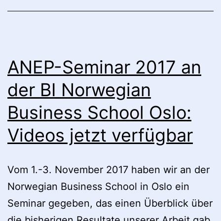
Q&A-
Sessions
unseres
Seminars
ANEP-Seminar 2017 an
an
der BI Norwegian
der
Business School Oslo:
BI
Business
Videos jetzt verfügbar
School
in
Vom 1.-3. November 2017 haben wir an der
Oslo
Norwegian Business School in Oslo ein
online
Seminar gegeben, das einen Überblick über
die bisherigen Resultate unserer Arbeit gab.